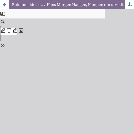
Bokanmeldelse av Hans Morgen Haugen, Kampen om utviklingen Teorier, strategier og globale utfordringer