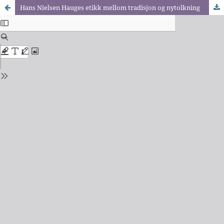
Hans Nielsen Hauges etikk mellom tradisjon og nytolkning