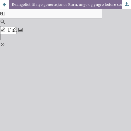
Evangeliet til nye generasjoner Barn, unge og yngre ledere som misjonale tema i Lausanne