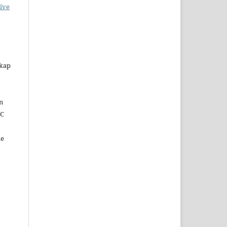
ive
skap
en
CC
le