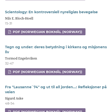
Scientology: En kontroversiell nyreligiøs bevegelse
Nils E. Bloch-Hoell
15-31
PDF (NORWEGIAN BOKMÅL (NORWAY))
Tegn og under: deres betydning i kirkens og misjonens
liv
Tormod Engelsviken
32-47
PDF (NORWEGIAN BOKMÅL (NORWAY))
Fra "Lausanne`74" og ut til all jorden...: Refleksjoner på
veien
Sigurd Aske
48-54
PDF (NORWEGIAN BOKMÅL (NORWAY))