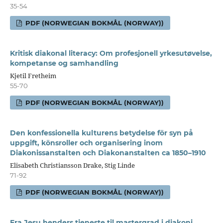
35-54
PDF (NORWEGIAN BOKMÅL (NORWAY))
Kritisk diakonal literacy: Om profesjonell yrkesutøvelse,
kompetanse og samhandling
Kjetil Fretheim
55-70
PDF (NORWEGIAN BOKMÅL (NORWAY))
Den konfessionella kulturens betydelse för syn på
uppgift, könsroller och organisering inom
Diakonissanstalten och Diakonanstalten ca 1850–1910
Elisabeth Christiansson Drake, Stig Linde
71-92
PDF (NORWEGIAN BOKMÅL (NORWAY))
Fra Jesu henders tjeneste til mastergrad i diakoni