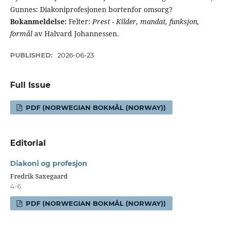
Gunnes: Diakoniprofesjonen bortenfor omsorg?
Bokanmeldelse:
Felter:
Prest - Kilder, mandat, funksjon,
formål
av Halvard Johannessen.
PUBLISHED:
2026-06-23
Full Issue
PDF (NORWEGIAN BOKMÅL (NORWAY))
Editorial
Diakoni og profesjon
Fredrik Saxegaard
4-6
PDF (NORWEGIAN BOKMÅL (NORWAY))