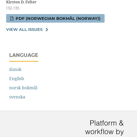
Kirsten D. Felter
132-135
PDF (NORWEGIAN BOKMÅL (NORWAY))
VIEW ALL ISSUES
LANGUAGE
dansk
English
norsk bokmål
svenska