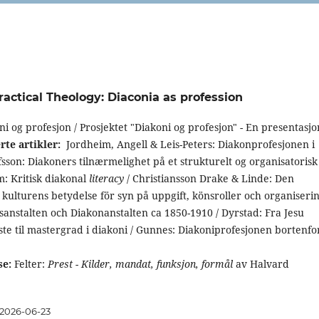
Practical Theology: Diaconia as profession
i og profesjon / Prosjektet "Diakoni og profesjon" - En presentasjo
rte artikler:
Jordheim, Angell & Leis-Peters: Diakonprofesjonen i
afsson: Diakoners tilnærmelighet på et strukturelt og organisatorisk
m: Kritisk diakonal
literacy
/ Christiansson Drake & Linde: Den
 kulturens betydelse för syn på uppgift, könsroller och organiseri
sanstalten och Diakonanstalten ca 1850-1910 / Dyrstad: Fra Jesu
te til mastergrad i diakoni / Gunnes: Diakoniprofesjonen bortenfo
e:
Felter:
Prest - Kilder, mandat, funksjon, formål
av Halvard
2026-06-23