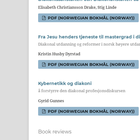
Elisabeth Christiansson Drake, Stig Linde
PDF (NORWEGIAN BOKMÅL (NORWAY))
Fra Jesu henders tjeneste til mastergrad i d
Diakonal utdanning og reformer i norsk høyere utdanni
Kristin Husby Dyrstad
PDF (NORWEGIAN BOKMÅL (NORWAY))
Kybernetikk og diakoni
å forstyrre den diakonal profesjonsdiskursen
Gyrid Gunnes
PDF (NORWEGIAN BOKMÅL (NORWAY))
Book reviews