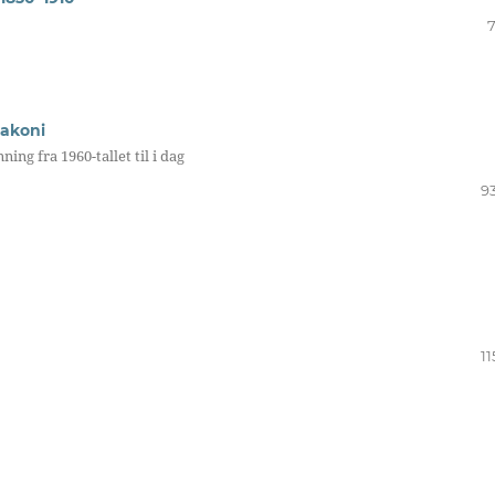
7
iakoni
ng fra 1960-tallet til i dag
93
11