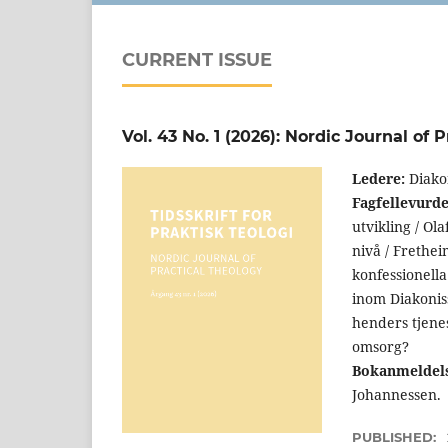
CURRENT ISSUE
Vol. 43 No. 1 (2026): Nordic Journal of 
Ledere:
Diakon
Fagfellevurde
utvikling / Ol
nivå / Frethei
konfessionella
inom Diakonis
henders tjenes
omsorg?
Bokanmeldels
Johannessen.
PUBLISHED: