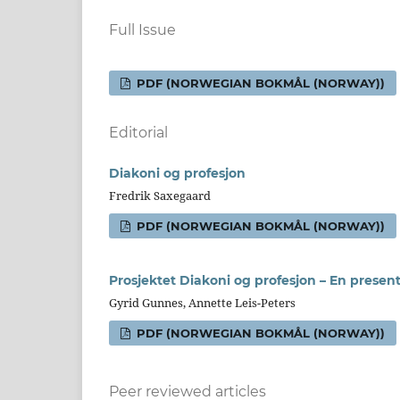
Full Issue
PDF (NORWEGIAN BOKMÅL (NORWAY))
Editorial
Diakoni og profesjon
Fredrik Saxegaard
PDF (NORWEGIAN BOKMÅL (NORWAY))
Prosjektet Diakoni og profesjon – En presen
Gyrid Gunnes, Annette Leis-Peters
PDF (NORWEGIAN BOKMÅL (NORWAY))
Peer reviewed articles