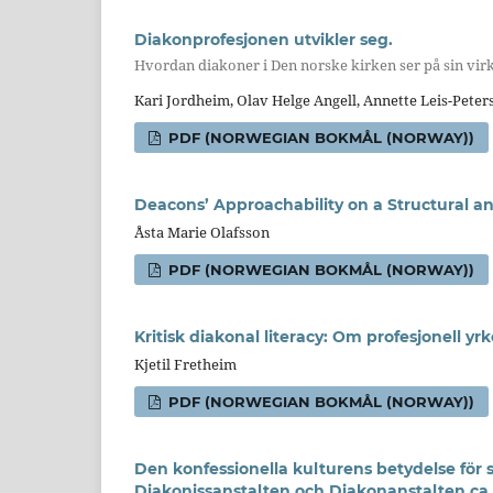
Diakonprofesjonen utvikler seg.
Hvordan diakoner i Den norske kirken ser på sin vir
Kari Jordheim, Olav Helge Angell, Annette Leis-Peters
PDF (NORWEGIAN BOKMÅL (NORWAY))
Deacons’ Approachability on a Structural an
Åsta Marie Olafsson
PDF (NORWEGIAN BOKMÅL (NORWAY))
Kritisk diakonal literacy: Om profesjonell 
Kjetil Fretheim
PDF (NORWEGIAN BOKMÅL (NORWAY))
Den konfessionella kulturens betydelse för 
Diakonissanstalten och Diakonanstalten ca 