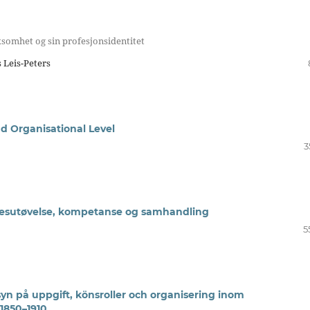
ksomhet og sin profesjonsidentitet
 Leis-Peters
d Organisational Level
3
yrkesutøvelse, kompetanse og samhandling
5
syn på uppgift, könsroller och organisering inom
1850–1910