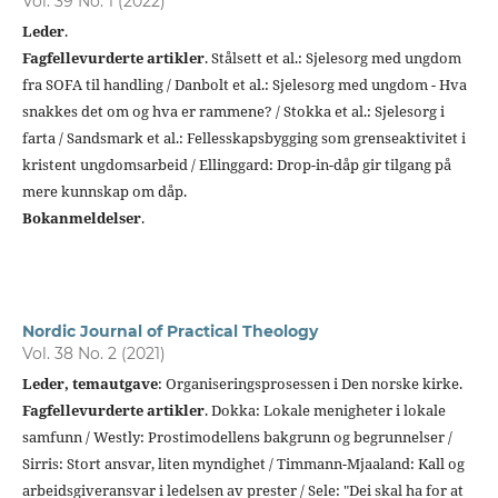
Vol. 39 No. 1 (2022)
Leder
.
Fagfellevurderte artikler
. Stålsett et al.: Sjelesorg med ungdom
fra SOFA til handling / Danbolt et al.: Sjelesorg med ungdom - Hva
snakkes det om og hva er rammene? / Stokka et al.: Sjelesorg i
farta / Sandsmark et al.: Fellesskapsbygging som grenseaktivitet i
kristent ungdomsarbeid / Ellinggard: Drop-in-dåp gir tilgang på
mere kunnskap om dåp.
Bokanmeldelser
.
Nordic Journal of Practical Theology
Vol. 38 No. 2 (2021)
Leder, temautgave
: Organiseringsprosessen i Den norske kirke.
Fagfellevurderte artikler
. Dokka: Lokale menigheter i lokale
samfunn / Westly: Prostimodellens bakgrunn og begrunnelser /
Sirris: Stort ansvar, liten myndighet / Timmann-Mjaaland: Kall og
arbeidsgiveransvar i ledelsen av prester / Sele: "Dei skal ha for at