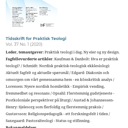
Tidsskrift for Praktisk Teologi
Vol. 37 No. 1 (2020)
Leder,
temautgaver:
Praktisk teologi i dag. Ny eier og ny design.
Fagfellevurderte artikler
. Kaufman & Danbolt: Hva er praktisk
teologi? / Schmidt: Nordisk praktisk-teologisk ekklesiologi:
Aktuelt fagfelt og aktuelle spørsmål / Edgard: Diakonin och
omsorgen om vårt gemensamma hem - en könskritisk analys /
Lorensen: Nyere nordisk homiletikk - Empirisk vending,
fremmedhet og resonans / Opsahl: Flerstemmig gudstjeneste -
Postkoloniale perspektiver på liturgi / Austad & Johannessen-
Henry: Sjelesorg som flerfoldig og flerstemmig praksis /
Gustavsson: Religionspedagogik - ett forskningsfelt i tiden /
Saxegaard: Pastoralteologi - Status og stifinning.
Bokanmeldelser
.