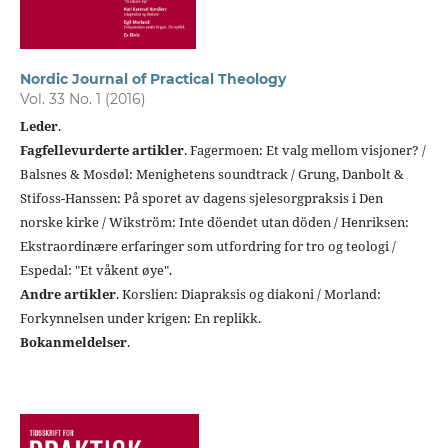
Nordic Journal of Practical Theology
Vol. 33 No. 1 (2016)
Leder
.
Fagfellevurderte artikler
. Fagermoen: Et valg mellom visjoner? /
Balsnes & Mosdøl: Menighetens soundtrack / Grung, Danbolt &
Stifoss-Hanssen: På sporet av dagens sjelesorgpraksis i Den
norske kirke / Wikström: Inte döendet utan döden / Henriksen:
Ekstraordinære erfaringer som utfordring for tro og teologi /
Espedal: "Et våkent øye".
Andre artikler
. Korslien: Diapraksis og diakoni / Morland:
Forkynnelsen under krigen: En replikk.
Bokanmeldelser
.