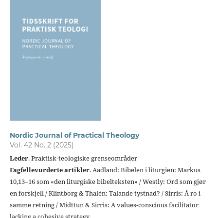
Nordic Journal of Practical Theology
Vol. 42 No. 2 (2025)
Leder
. Praktisk-teologiske grenseområder
Fagfellevurderte artikler
. Aadland: Bibelen i liturgien: Markus
10,13–16 som «den liturgiske bibelteksten» / Westly: Ord som gjør
en forskjell / Klintborg & Thalén: Talande tystnad? / Sirris: Å ro i
samme retning / Midttun & Sirris: A values-conscious facilitator
lacking a cohesive strategy