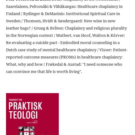
Saarelainen, Peltomäki & Vähäkangas: Healthcare chaplaincy in
Finland / Rydinger & DeMarinis: Institutional Spiritual Care in
Sweden / Thomsen, Hvidt & Søndergaard: New wine in new
leather bags? / Grung & Bråten: Chaplaincy and religious plurality
in the Norwegian context / Muthert, van Hoof, Walton & Körver:
Re-evaluating a suicide pact - Embodied moral counseling in a
Dutch case study of mental healthcare chaplaincy / Visser: Patient-
reported outcome measures (PROMs) in healthcare chaplaincy:
What, why and how / Frøkedal & Austad: "I need someone who
can convince me that life is worth living".