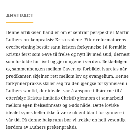
ABSTRACT
Denne artikkelen handler om et sentralt perspektiv i Martin
Luthers prekenpraksis: Kristus alene. Etter reformatorens
overbevisning består sann kristen forkynnelse i å formidle
Kristus først som Gave til frelse og nytt liv med Gud, dernest
som forbilde for livet og gjerningene i verden. Rekkefølgen
og sammenhengen mellom Gaven og forbildet ivaretas når
predikanten skjelner rett mellom lov og evangelium. Denne
forkynnerpraksis skiller seg fra den gjengse forkynnelsen i
Luthers samtid, der idealet var å anspore tilhørerne til å
etterfølge Kristus (imitatio Christi) gjennom et samarbeid
mellom egen frelsesinnsats og Guds nåde. Dette loviske
idealet synes heller ikke å være ukjent blant forkynnere i
vår tid. På denne bakgrunn bør vi trekke en helt vesentlig
lærdom av Luthers prekenpraksis.