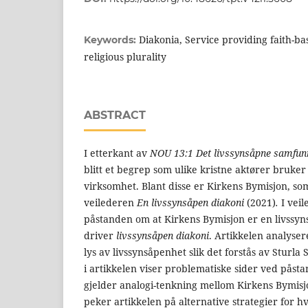
Diakonia, Service providing faith-ba
Keywords:
religious plurality
ABSTRACT
I etterkant av
NOU 13:1 Det livssynsåpne samfun
blitt et begrep som ulike kristne aktører bruker 
virksomhet. Blant disse er Kirkens Bymisjon, s
veilederen
En livssynsåpen diakoni
(2021)
.
I vei
påstanden om at Kirkens Bymisjon er en livssy
driver
livssynsåpen diakoni
. Artikkelen analyser
lys av livssynsåpenhet slik det forstås av Sturla
i artikkelen viser problematiske sider ved påsta
gjelder analogi-tenkning mellom Kirkens Bymisjon
peker artikkelen på alternative strategier for 