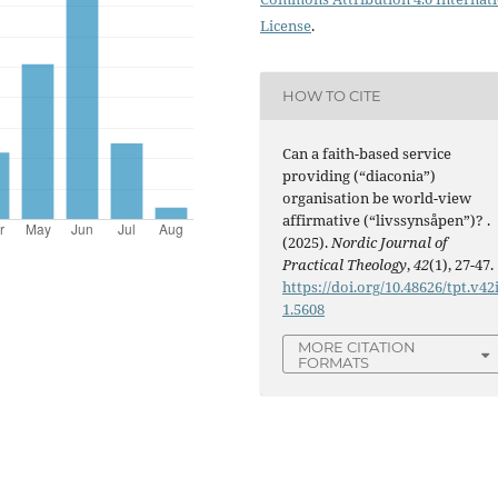
License
.
HOW TO CITE
Can a faith-based service
providing (“diaconia”)
organisation be world-view
affirmative (“livssynsåpen”)? .
(2025).
Nordic Journal of
Practical Theology
,
42
(1), 27-47.
https://doi.org/10.48626/tpt.v42
1.5608
MORE CITATION
FORMATS