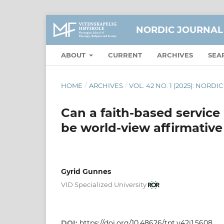
NORDIC JOURNAL
ABOUT
CURRENT
ARCHIVES
SEA
HOME
/
ARCHIVES
/
VOL. 42 NO. 1 (2025): NOR
Can a faith-based service
be world-view affirmative
Gyrid Gunnes
VID Specialized University
DOI:
https://doi.org/10.48626/tpt.v42i1.5608