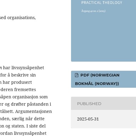
sed organisations,
n
har livssynsåpenhet
for å beskrive sin
PDF (NORWEGIAN
om har produsert
BOKMÅL (NORWAY))
lederen fremsettes
nsåpen organisasjon som
er og drøfter påstanden i
PUBLISHED
 Stålsett. Argumentasjonen
nden, særlig når dette
2025-05-31
 og staten. I siste del
hvordan livssynsåpenhet