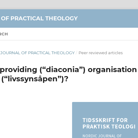
 OF PRACTICAL THEOLOGY
RCH
DIC JOURNAL OF PRACTICAL THEOLOGY
/
Peer reviewed articles
 providing (“diaconia”) organisation
 (“livssynsåpen”)?