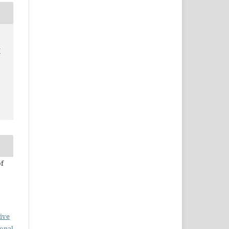
y
of
ive
ional