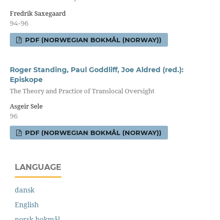
Fredrik Saxegaard
94-96
PDF (NORWEGIAN BOKMÅL (NORWAY))
Roger Standing, Paul Goddliff, Joe Aldred (red.):
Episkope
The Theory and Practice of Translocal Oversight
Asgeir Sele
96
PDF (NORWEGIAN BOKMÅL (NORWAY))
LANGUAGE
dansk
English
norsk bokmål