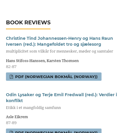
BOOK REVIEWS
Christine Tind Johannessen-Henry og Hans Raun
Iversen (red.): Mangefoldet tro og sjælesorg
multiplicitet som vilkår for mennesker, møder og samtaler
Hans Stifoss-Hanssen, Karsten Thomsen
82-87
PDF (NORWEGIAN BOKMÅL (NORWAY))
Odin Lysaker og Terje Emil Fredwall (red.): Verdier i
konflikt
Etikk i et mangfoldig samfunn
Asle Eikrem
87-89
PDF (NORWEGIAN BOKMÅL (NORWAY))