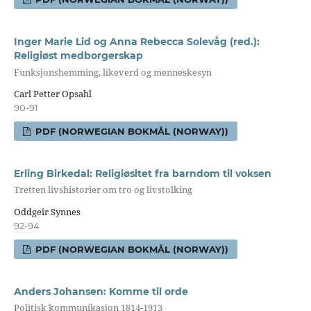
Inger Marie Lid og Anna Rebecca Solevåg (red.):
Religiøst medborgerskap
Funksjonshemming, likeverd og menneskesyn
Carl Petter Opsahl
90-91
PDF (NORWEGIAN BOKMÅL (NORWAY))
Erling Birkedal: Religiøsitet fra barndom til voksen
Tretten livshistorier om tro og livstolking
Oddgeir Synnes
92-94
PDF (NORWEGIAN BOKMÅL (NORWAY))
Anders Johansen: Komme til orde
Politisk kommunikasjon 1814-1913