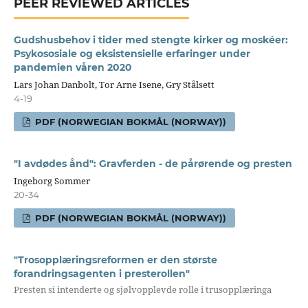
PEER REVIEWED ARTICLES
Gudshusbehov i tider med stengte kirker og moskéer:
Psykososiale og eksistensielle erfaringer under
pandemien våren 2020
Lars Johan Danbolt, Tor Arne Isene, Gry Stålsett
4-19
PDF (NORWEGIAN BOKMÅL (NORWAY))
"I avdødes ånd": Gravferden - de pårørende og presten
Ingeborg Sommer
20-34
PDF (NORWEGIAN BOKMÅL (NORWAY))
"Trosopplæringsreformen er den største
forandringsagenten i presterollen"
Presten si intenderte og sjølvopplevde rolle i trusopplæringa